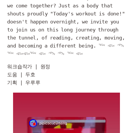
we come together? Just as a body that 
shouts proudly "Today's workout is done!" 
doesn't happen overnight, we invite you 
to join us on this long journey through 
the tunnel, of reading, creating, moving, 
and becoming a different being. 𓆝 𓆟 𓆞 
𓆝 𓆟𓆟𓆝 𓆟 𓆞 𓆞 𓆝 𓆟
워크숍작가 | 원정

도움 | 두호

기획 | 우루루