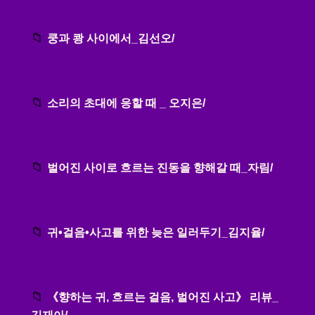
쿵과 쾅 사이에서_김선오/
소리의 초대에 응할 때 _ 오지은/
벌어진 사이로 흐르는 진동을 향해갈 때_자림/
귀•걸음•사고를 위한 늦은 일러두기_김지율/
《향하는 귀, 흐르는 걸음, 벌어진 사고》 리뷰_