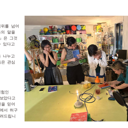
범위를 넘어
의 말을 
』은 그것
 있다고 
 나누고 
은 관심 
험인 
보았다고 
신을 믿어
내에서 허구
들려드립니