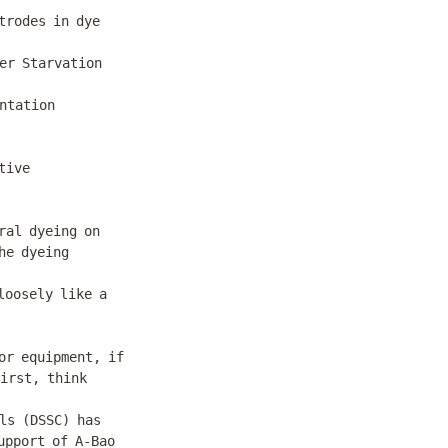
rodes in dye

er Starvation 
ntation

ive 
al dyeing on 
e dyeing 
oosely like a 
or equipment, if 
irst, think 
ls (DSSC) has 
pport of A-Bao 