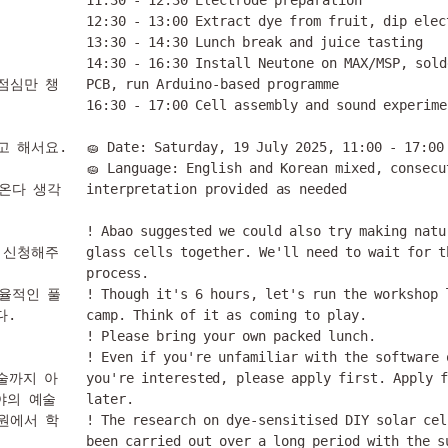
12:30 - 13:00 Extract dye from fruit, dip elect
13:30 - 14:30 Lunch break and juice tasting

14:30 - 16:30 Install Neutone on MAX/MSP, sold
 점심만 챙
PCB, run Arduino-based programme

16:30 - 17:00 Cell assembly and sound experime
 해서요. 
🧽 Date: Saturday, 19 July 2025, 11:00 - 17:00

🧽 Language: English and Korean mixed, consecut
러온다 생각
interpretation provided as needed

! Abao suggested we could also try making natur
 신청해주
glass cells together. We'll need to wait for th
process.

자율적인 풀
! Though it's 6 hours, let's run the workshop l
.

camp. Think of it as coming to play.

! Please bring your own packed lunch.

! Even if you're unfamiliar with the software 
기술까지 아
you're interested, please apply first. Apply f
야의 예술
later.

원에서 학
! The research on dye-sensitised DIY solar cel
been carried out over a long period with the su