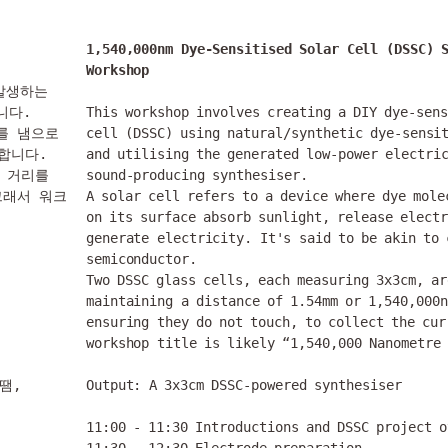
1,540,000nm Dye-Sensitised Solar Cell (DSSC) S
Workshop
발생하는 
다.

This workshop involves creating a DIY dye-sens
를 냄으로
cell (DSSC) using natural/synthetic dye-sensit
니다.

and utilising the generated low-power electric
m 거리를 
sound-producing synthesiser.

그래서 워크
A solar cell refers to a device where dye mole
on its surface absorb sunlight, release electr
generate electricity. It's said to be akin to c
semiconductor.

Two DSSC glass cells, each measuring 3x3cm, ar
maintaining a distance of 1.54mm or 1,540,000n
ensuring they do not touch, to collect the cur
workshop title is likely “1,540,000 Nanometre 
땜, 
Output: A 3x3cm DSSC-powered synthesiser

11:00 - 11:30 Introductions and DSSC project o
11:30 - 12:30 Electrode preparation
