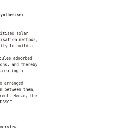
ynthesiser 
itised solar 
isation methods, 
ity to build a 
cules adsorbed 
ons, and thereby 
reating a 
e arranged 
m between them, 
rent. Hence, the 
DSSC”.

verview
